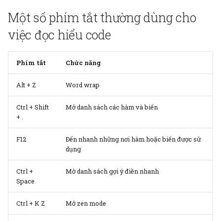
Một số phím tắt thường dùng cho
việc đọc hiểu code
Phím tắt
Chức năng
Alt + Z
Word wrap
Ctrl + Shift
Mở danh sách các hàm và biến
+ .
F12
Đến nhanh những nơi hàm hoặc biến được sử
dụng
Ctrl +
Mở danh sách gợi ý điền nhanh
Space
Ctrl + K Z
Mở zen mode