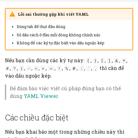
trực tiếp tấn công vào
interprets the user’s
người dùng, và chỉ có thể
desires
Lỗi sai thường gặp khi viết YAML
có ở JavaScript
Dùng tab để thụt đầu dòng
Security at the expens
Nguyên lý
Số dấu cách ở đầu mỗi dòng không chính xác
of usability comes at t
Không để các ký tự đặc biệt vào dấu ngoặc kép
expense of security
Xác thực, cấp phép
Threat model ban đầu d
Nếu bạn cần dùng các ký tự này:
,
,
,
,
,
,
{
}
[
]
&
*
trên design pattern
,
,
,
,
,
,
,
,
,
,
,
,
thì cần để
#
?
|
-
<
>
＝
!
%
@
:
`
,
vào dấu ngoặc kép.
Bảo mật bằng che giấu
Để đảm bảo việc viết cú pháp đúng bạn có thể
dùng
YAML Viewer
Các chiều đặc biệt
Nếu bạn khai báo một trong những chiều này thì