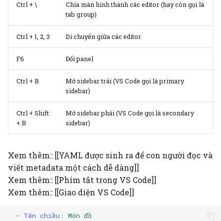
Ctrl + \
Chia màn hình thành các editor (hay còn gọi là
tab group)
Ctrl + 1, 2, 3
Di chuyển giữa các editor
F6
Đổi panel
Ctrl + B
Mở sidebar trái (VS Code gọi là primary
sidebar)
Ctrl + Shift
Mở sidebar phải (VS Code gọi là secondary
+ B
sidebar)
Xem thêm:: [[YAML được sinh ra để con người đọc và
viết metadata một cách dễ dàng]]
Xem thêm:: [[Phím tắt trong VS Code]]
Xem thêm:: [[Giao diện VS Code]]
-
Tên chiều
:
Món đồ