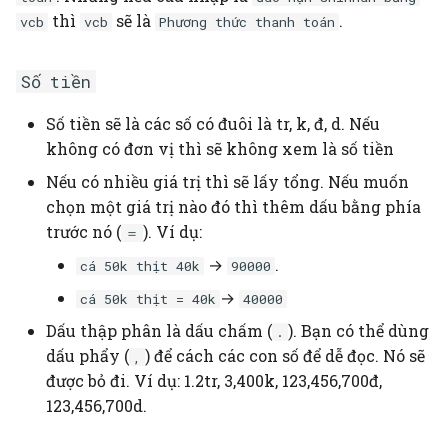
thì
sẽ là
.
vcb
vcb
Phương thức thanh toán
Số tiền
Số tiền sẽ là các số có đuôi là tr, k, đ, d. Nếu
không có đơn vị thì sẽ không xem là số tiền
Nếu có nhiều giá trị thì sẽ lấy tổng. Nếu muốn
chọn một giá trị nào đó thì thêm dấu bằng phía
trước nó (
). Ví dụ:
＝
→
.
cá 50k thịt 40k
90000
→
cá 50k thịt = 40k
40000
Dấu thập phân là dấu chấm (
). Bạn có thể dùng
.
dấu phẩy (
) để cách các con số để dễ đọc. Nó sẽ
,
được bỏ đi. Ví dụ: 1.2tr, 3,400k, 123,456,700đ,
123,456,700d.